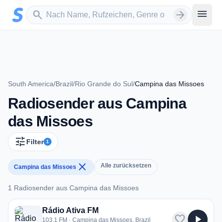
Zum Hauptinhalt springen
Sender suchen
menu
search
arrow_forward
South America
/
Brazil
/
Rio Grande do Sul
/
Campina das Missoes
Radiosender aus Campina
das Missoes
tune
Filter
1
close
Alle zurücksetzen
Campina das Missoes
1 Radiosender aus Campina das Missoes
1 Radiosender aus Campina das Missoes
Rádio Ativa FM
favorite
play_arrow
103.1 FM · Campina das Missoes, Brazil