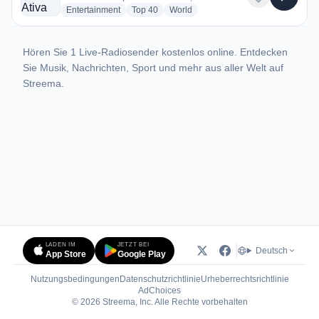
radio stations
radio stations
radio stations
Entertainment
Top 40
World
Hören Sie 1 Live-Radiosender kostenlos online. Entdecken
Sie Musik, Nachrichten, Sport und mehr aus aller Welt auf
Streema.
LADEN IM
JETZT BEI
Deutsch
App Store
Google Play
Nutzungsbedingungen
Datenschutzrichtlinie
Urheberrechtsrichtlinie
(öffnet in neuem Tab)
AdChoices
© 2026 Streema, Inc. Alle Rechte vorbehalten