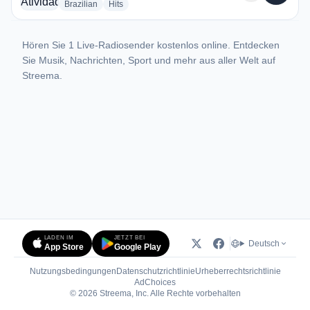
radio stations
radio stations
Brazilian
Hits
Hören Sie 1 Live-Radiosender kostenlos online. Entdecken
Sie Musik, Nachrichten, Sport und mehr aus aller Welt auf
Streema.
LADEN IM
JETZT BEI
Deutsch
App Store
Google Play
Nutzungsbedingungen
Datenschutzrichtlinie
Urheberrechtsrichtlinie
(öffnet in neuem Tab)
AdChoices
© 2026 Streema, Inc. Alle Rechte vorbehalten