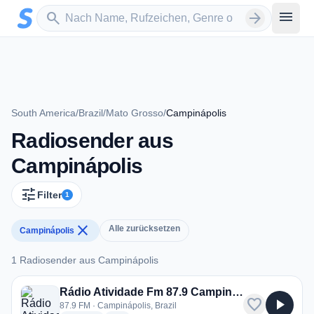
Zum Hauptinhalt springen
Sender suchen
menu
search
arrow_forward
South America
/
Brazil
/
Mato Grosso
/
Campinápolis
Radiosender aus
Campinápolis
tune
Filter
1
close
Alle zurücksetzen
Campinápolis
1 Radiosender aus Campinápolis
1 Radiosender aus Campinápolis
Rádio Atividade Fm 87.9 Campinápolis
favorite
play_arrow
87.9 FM · Campinápolis, Brazil