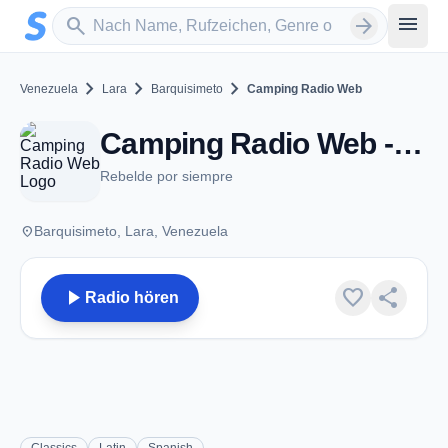
Zum Hauptinhalt springen
Sender suchen
menu
search
arrow_forward
chevron_right
chevron_right
chevron_right
Venezuela
Lara
Barquisimeto
Camping Radio Web
Camping Radio Web - Barquisimeto
Rebelde por siempre
place
Barquisimeto, Lara, Venezuela
play_arrow
favorite
share
Radio hören