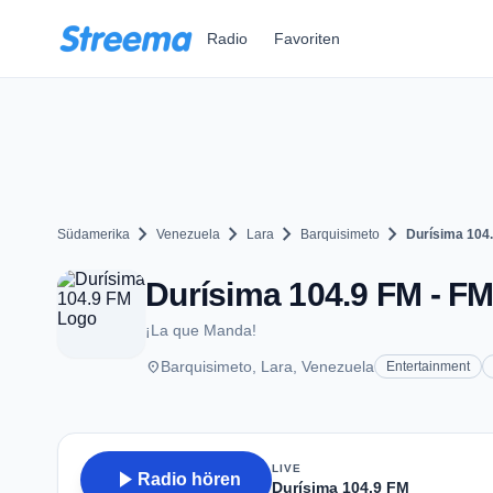
Zum Hauptinhalt springen
Radio
Favoriten
chevron_right
chevron_right
chevron_right
chevron_right
Südamerika
Venezuela
Lara
Barquisimeto
Durísima 104
Durísima 104.9 FM - FM
¡La que Manda!
place
Barquisimeto, Lara, Venezuela
Entertainment
LIVE
play_arrow
Radio hören
Durísima 104.9 FM