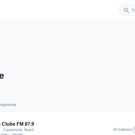
Sender
search
e
mpinorte
Campinorte
 Clube FM 87,9
f
60 listeners
 · Campinorte, Brazil