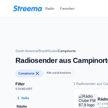
Zum Hauptinhalt springen
Radio
Favoriten
South America
/
Brazil
/
Goiás
/
Campinorte
Radiosender aus Campinort
close
Alle zurücksetzen
Campinorte
1 Radiosender aus Ca
Filter
STANDORT
1 Radiosender aus 
chevron_left
Goiás
Rádio
87.9 FM
Städte