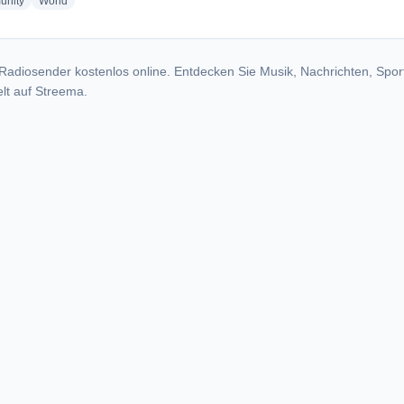
radio stations
radio stations
nity
World
Radiosender kostenlos online. Entdecken Sie Musik, Nachrichten, Spor
lt auf Streema.