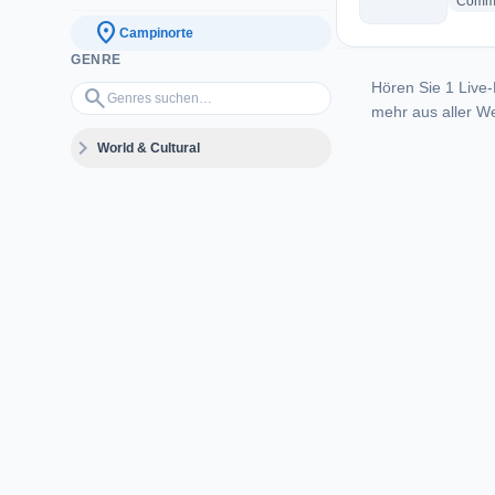
Commu
location_on
Campinorte
GENRE
Hören Sie 1 Live-
Genres suchen…
search
mehr aus aller We
expand_more
World & Cultural