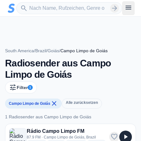
Zum Hauptinhalt springen
Sender suchen
menu
search
arrow_forward
South America
/
Brazil
/
Goiás
/
Campo Limpo de Goiás
Radiosender aus Campo
Limpo de Goiás
tune
Filter
1
close
Alle zurücksetzen
Campo Limpo de Goiás
1 Radiosender aus Campo Limpo de Goiás
1 Radiosender aus Campo Limpo de Goiás
Rádio Campo Limpo FM
favorite
play_arrow
87.9 FM · Campo Limpo de Goiás, Brazil