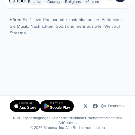
radio stations
radio stations
radio stations
more genres for Rádio Ca
Brazilian
Country
Religious
+1
more
Hören Sie 1 Live-Radiosender kostenlos online. Entdecken
Sie Musik, Nachrichten, Sport und mehr aus aller Welt auf
Streema.
LADEN IM
JETZT BEI
Deutsch
App Store
Google Play
Nutzungsbedingungen
Datenschutzrichtlinie
Urheberrechtsrichtlinie
(öffnet in neuem Tab)
AdChoices
© 2026 Streema, Inc. Alle Rechte vorbehalten