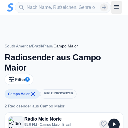
Zum Hauptinhalt springen
Sender suchen
menu
search
arrow_forward
South America
/
Brazil
/
Piauí
/
Campo Maior
Radiosender aus Campo
Maior
tune
Filter
1
close
Alle zurücksetzen
Campo Maior
2 Radiosender aus Campo Maior
2 Radiosender aus Campo Maior
Rádio Meio Norte
favorite
play_arrow
95.9 FM · Campo Maior, Brazil