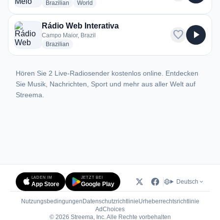
radio stations
radio stations
Brazilian
World
Rádio Web Interativa
favorite
play_arrow
Campo Maior, Brazil
radio stations
Brazilian
Hören Sie 2 Live-Radiosender kostenlos online. Entdecken
Sie Musik, Nachrichten, Sport und mehr aus aller Welt auf
Streema.
LADEN IM
JETZT BEI
Deutsch
App Store
Google Play
Nutzungsbedingungen
Datenschutzrichtlinie
Urheberrechtsrichtlinie
(öffnet in neuem Tab)
AdChoices
© 2026 Streema, Inc. Alle Rechte vorbehalten