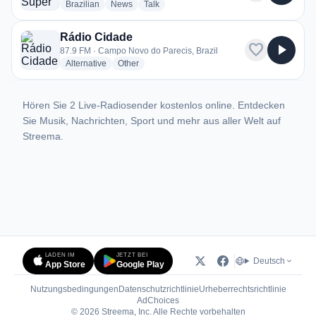
radio stations
radio stations
radio stations
Brazilian
News
Talk
Rádio Cidade
favorite
play_arrow
87.9 FM · Campo Novo do Parecis, Brazil
radio stations
radio stations
Alternative
Other
Hören Sie 2 Live-Radiosender kostenlos online. Entdecken
Sie Musik, Nachrichten, Sport und mehr aus aller Welt auf
Streema.
LADEN IM
JETZT BEI
Deutsch
App Store
Google Play
Nutzungsbedingungen
Datenschutzrichtlinie
Urheberrechtsrichtlinie
(öffnet in neuem Tab)
AdChoices
© 2026 Streema, Inc. Alle Rechte vorbehalten