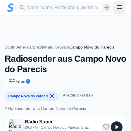
Zum Hauptinhalt springen
Sender suchen
menu
search
arrow_forward
South America
/
Brazil
/
Mato Grosso
/
Campo Novo do Parecis
Radiosender aus Campo Novo
do Parecis
tune
Filter
1
close
Alle zurücksetzen
Campo Novo do Parecis
2 Radiosender aus Campo Novo do Parecis
2 Radiosender aus Campo Novo do Parecis
Rádio Super
favorite
play_arrow
89.3 FM · Campo Novo do Parecis, Brazil