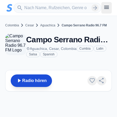
Zum Hauptinhalt springen
Sender suchen
menu
search
arrow_forward
chevron_right
chevron_right
chevron_right
Colombia
Cesar
Aguachica
Campo Serrano Radio 96.7 FM
Campo Serrano Radio 96.7 FM - FM 96.7 - Aguachica
place
Aguachica, Cesar, Colombia
Cumbia
Latin
Salsa
Spanish
play_arrow
favorite
share
Radio hören