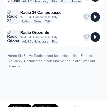
radio stations
radio stations
radio stations
more genres for Radio Va
Adult Contemporary
Hits
Pop
+1
more
Radio 24 Campobasso
favorite
play_arrow
97.1 FM · Campobasso, Italy
radio stations
radio stations
radio stations
Italian
News
Talk
Radio Orizzonte
favorite
play_arrow
94.4 FM · Campobasso, Italy
radio stations
radio stations
Adult Contemporary
Pop
Hören Sie 3 Live-Radiosender kostenlos online. Entdecken
Sie Musik, Nachrichten, Sport und mehr aus aller Welt auf
Streema.
LADEN IM
JETZT BEI