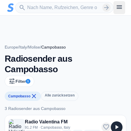
Zum Hauptinhalt springen
Sender suchen
menu
search
arrow_forward
Europe
/
Italy
/
Molise
/
Campobasso
Radiosender aus
Campobasso
tune
Filter
1
close
Alle zurücksetzen
Campobasso
3 Radiosender aus Campobasso
3 Radiosender aus Campobasso
Radio Valentina FM
favorite
play_arrow
91.2 FM · Campobasso, Italy