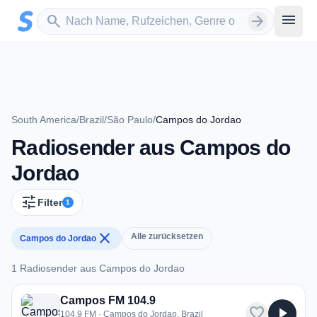
Zum Hauptinhalt springen
Sender suchen
menu
search
arrow_forward
South America
/
Brazil
/
São Paulo
/
Campos do Jordao
Radiosender aus Campos do
Jordao
tune
Filter
1
close
Alle zurücksetzen
Campos do Jordao
1 Radiosender aus Campos do Jordao
1 Radiosender aus Campos do Jordao
Campos FM 104.9
favorite
play_arrow
104.9 FM · Campos do Jordao, Brazil