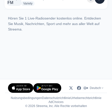
radio stations
Variety
Hören Sie 1 Live-Radiosender kostenlos online. Entdecken
Sie Musik, Nachrichten, Sport und mehr aus aller Welt auf
Streema.
LADEN IM
JETZT BEI
Deutsch
App Store
Google Play
Nutzungsbedingungen
Datenschutzrichtlinie
Urheberrechtsrichtlinie
(öffnet in neuem Tab)
AdChoices
© 2026 Streema, Inc. Alle Rechte vorbehalten