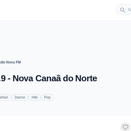
Sender
search
dio Nova FM
.9 - Nova Canaã do Norte
zilian
Dance
Hits
Pop
favorite