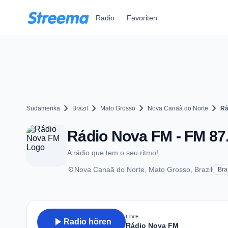
Zum Hauptinhalt springen
Radio
Favoriten
chevron_right
chevron_right
chevron_right
chevron_right
Südamerika
Brazil
Mato Grosso
Nova Canaã do Norte
Rá
Rádio Nova FM - FM 87
A rádio que tem o seu ritmo!
place
Nova Canaã do Norte, Mato Grosso, Brazil
Bra
LIVE
play_arrow
Radio hören
Rádio Nova FM