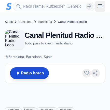
Zum Hauptinhalt springen
Sender suchen
menu
search
arrow_forward
chevron_right
chevron_right
chevron_right
Spain
Barcelona
Barcelona
Canal Plenitud Radio
Canal Plenitud Radio - Barcelona
Todo para tu crecimiento diario
place
Barcelona, Barcelona, Spain
play_arrow
favorite
share
Radio hören