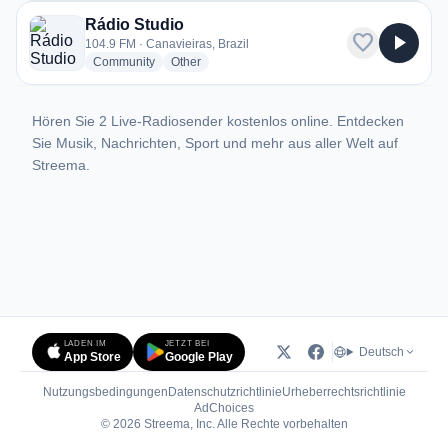
Rádio Studio
favorite
play_arrow
104.9 FM · Canavieiras, Brazil
radio stations
radio stations
Community
Other
Hören Sie 2 Live-Radiosender kostenlos online. Entdecken
Sie Musik, Nachrichten, Sport und mehr aus aller Welt auf
Streema.
LADEN IM
JETZT BEI
Deutsch
App Store
Google Play
Nutzungsbedingungen
Datenschutzrichtlinie
Urheberrechtsrichtlinie
(öffnet in neuem Tab)
AdChoices
© 2026 Streema, Inc. Alle Rechte vorbehalten