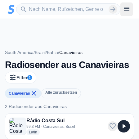
Zum Hauptinhalt springen
Sender suchen
menu
search
arrow_forward
South America
/
Brazil
/
Bahia
/
Canavieiras
Radiosender aus Canavieiras
tune
Filter
1
close
Alle zurücksetzen
Canavieiras
2 Radiosender aus Canavieiras
2 Radiosender aus Canavieiras
Rádio Costa Sul
favorite
play_arrow
99.3 FM · Canavieiras, Brazil
radio stations
Latin