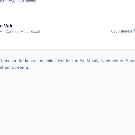
radio stations
radio stations
radio stations
ian
Pop
Sertanejo
o Vale
f
630 listeners
M · Cândido Mota, Brazil
dio stations
Radiosender kostenlos online. Entdecken Sie Musik, Nachrichten, Spor
lt auf Streema.