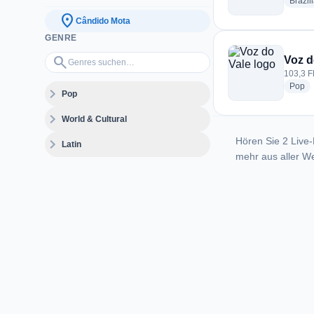
Brazil
location_on
Cândido Mota
GENRE
Genres suchen…
search
Voz d
103,3 F
ra
Pop
expand_more
Pop
expand_more
World & Cultural
Hören Sie 2 Live-
expand_more
Latin
mehr aus aller We