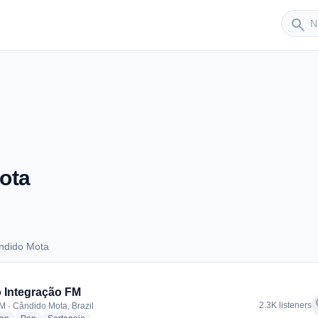
Sender
search
ota
ndido Mota
Cândido Mota
 Integração FM
f
2.3K listeners
M · Cândido Mota, Brazil