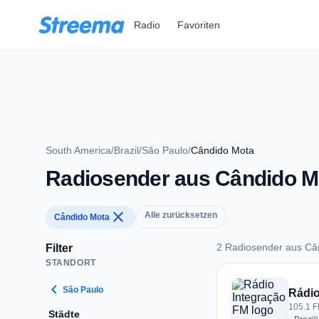
Zum Hauptinhalt springen
Radio
Favoriten
South America
/
Brazil
/
São Paulo
/
Cândido Mota
Radiosender aus Cândido M
close
Alle zurücksetzen
Cândido Mota
2 Radiosender aus Câ
Filter
STANDORT
2 Radiosender aus 
chevron_left
São Paulo
Rádio
105.1 F
Städte