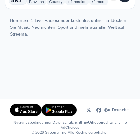
radio stations
radio stations
radio stations
more genres for Radio N
Brazilian
Country
Information
+1
more
Hören Sie 1 Live-Radiosender kostenlos online. Entdecken
Sie Musik, Nachrichten, Sport und mehr aus aller Welt auf
Streema.
LADEN IM
JETZT BEI
Deutsch
App Store
Google Play
Nutzungsbedingungen
Datenschutzrichtlinie
Urheberrechtsrichtlinie
(öffnet in neuem Tab)
AdChoices
© 2026 Streema, Inc. Alle Rechte vorbehalten