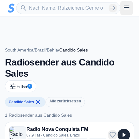
Zum Hauptinhalt springen
Sender suchen
menu
search
arrow_forward
South America
/
Brazil
/
Bahia
/
Candido Sales
Radiosender aus Candido
Sales
tune
Filter
1
close
Alle zurücksetzen
Candido Sales
1 Radiosender aus Candido Sales
1 Radiosender aus Candido Sales
Radio Nova Conquista FM
favorite
play_arrow
87.9 FM · Candido Sales, Brazil