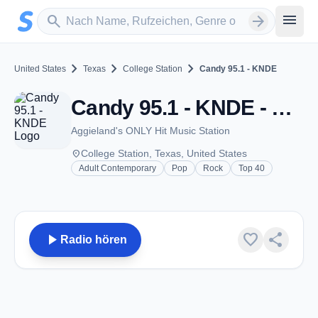
Zum Hauptinhalt springen
Sender suchen
menu
search
arrow_forward
chevron_right
chevron_right
chevron_right
United States
Texas
College Station
Candy 95.1 - KNDE
Candy 95.1 - KNDE - FM 95.1 - College Station, TX
Aggieland's ONLY Hit Music Station
place
College Station, Texas, United States
Adult Contemporary
Pop
Rock
Top 40
play_arrow
favorite
share
Radio hören