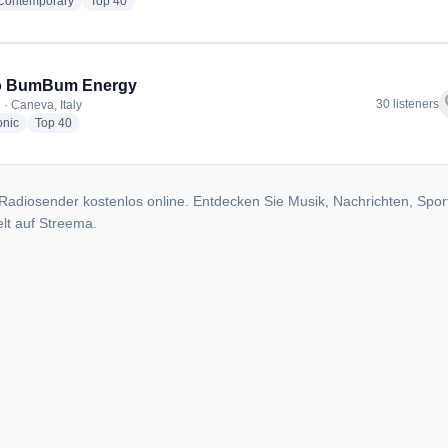
radio stations
radio stations
 Contemporary
Top 40
o BumBum Energy
f
30 listeners
 · Caneva, Italy
radio stations
radio stations
onic
Top 40
Radiosender kostenlos online. Entdecken Sie Musik, Nachrichten, Spor
lt auf Streema.