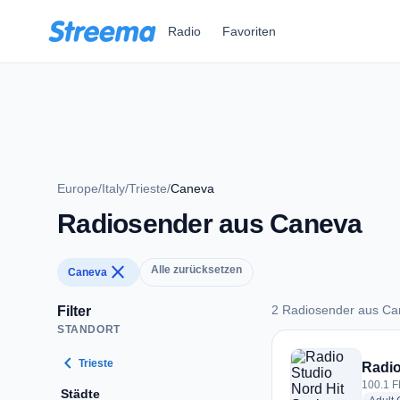
Zum Hauptinhalt springen
Radio
Favoriten
Europe
/
Italy
/
Trieste
/
Caneva
Radiosender aus Caneva
close
Alle zurücksetzen
Caneva
2 Radiosender aus C
Filter
STANDORT
2 Radiosender aus
chevron_left
Trieste
Radio
100.1 F
Städte