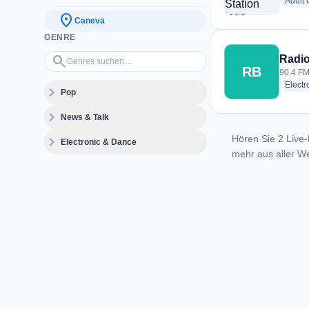
Adult
location_on
Caneva
GENRE
Genres suchen…
search
Radi
RB
90.4 FM
Electr
expand_more
Pop
expand_more
News & Talk
Hören Sie 2 Live-
expand_more
Electronic & Dance
mehr aus aller We