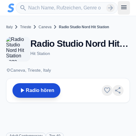
Zum Hauptinhalt springen
Sender suchen
menu
search
arrow_forward
chevron_right
chevron_right
chevron_right
Italy
Trieste
Caneva
Radio Studio Nord Hit Station
Radio Studio Nord Hit Station - FM 100.1 - Caneva
Hit Station
place
Caneva, Trieste, Italy
play_arrow
favorite
share
Radio hören