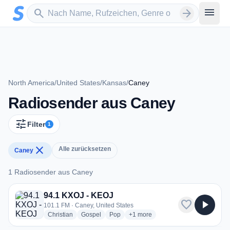
Zum Hauptinhalt springen
Sender suchen
menu
search
arrow_forward
North America
/
United States
/
Kansas
/
Caney
Radiosender aus Caney
tune
Filter
1
close
Alle zurücksetzen
Caney
1 Radiosender aus Caney
1 Radiosender aus Caney
94.1 KXOJ - KEOJ
favorite
play_arrow
101.1 FM · Caney, United States
radio stations
radio stations
radio stations
more genres for 94.1 KXOJ - KEO
Christian
Gospel
Pop
+1
more