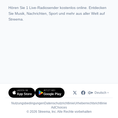
Hören Sie 1 Live-Radiosender kostenlos online. Entdecken
Sie Musik, Nachrichten, Sport und mehr aus aller Welt auf
Streema.
LADEN IM
JETZT BEI
Deutsch
App Store
Google Play
Nutzungsbedingungen
Datenschutzrichtlinie
Urheberrechtsrichtlinie
(öffnet in neuem Tab)
AdChoices
© 2026 Streema, Inc. Alle Rechte vorbehalten