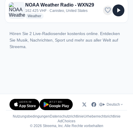
NOAA Weather Radio - WXN29
favorite
play_arrow
162.425 VHF · Canisteo, United States
radio stations
Weather
Hören Sie 2 Live-Radiosender kostenlos online. Entdecken
Sie Musik, Nachrichten, Sport und mehr aus aller Welt auf
Streema.
LADEN IM
JETZT BEI
Deutsch
App Store
Google Play
Nutzungsbedingungen
Datenschutzrichtlinie
Urheberrechtsrichtlinie
(öffnet in neuem Tab)
AdChoices
© 2026 Streema, Inc. Alle Rechte vorbehalten