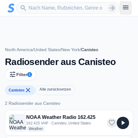
Zum Hauptinhalt springen
Sender suchen
menu
search
arrow_forward
North America
/
United States
/
New York
/
Canisteo
Radiosender aus Canisteo
tune
Filter
1
close
Alle zurücksetzen
Canisteo
2 Radiosender aus Canisteo
2 Radiosender aus Canisteo
NOAA Weather Radio 162.425
favorite
play_arrow
162.425 VHF · Canisteo, United States
radio stations
Weather