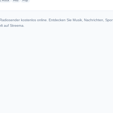
radio stations
radio stations
radio stations
ic Rock
Hits
Pop
Radiosender kostenlos online. Entdecken Sie Musik, Nachrichten, Spor
lt auf Streema.