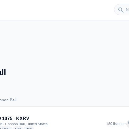
Sender
search
ll
nnon Ball
Cannon Ball
 1075 - KXRV
f
180 listeners
M · Cannon Ball, United States