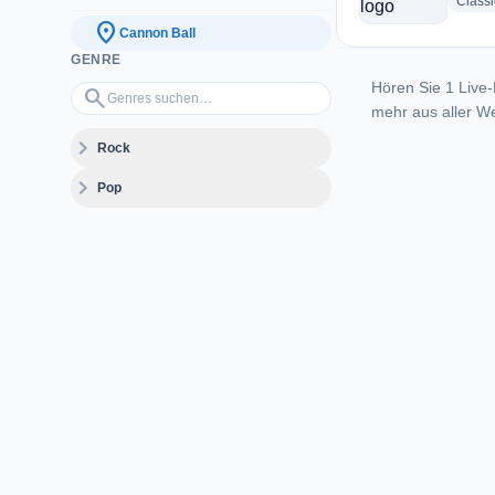
Class
location_on
Cannon Ball
GENRE
Hören Sie 1 Live-
Genres suchen…
search
mehr aus aller We
expand_more
Rock
expand_more
Pop