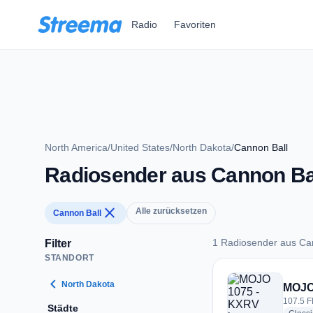
Zum Hauptinhalt springen
Radio
Favoriten
North America
/
United States
/
North Dakota
/
Cannon Ball
Radiosender aus Cannon Ba
close
Alle zurücksetzen
Cannon Ball
1 Radiosender aus Ca
Filter
STANDORT
1 Radiosender aus 
chevron_left
North Dakota
MOJO
107.5 F
Städte