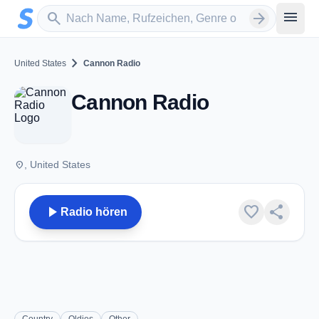
Zum Hauptinhalt springen
Sender suchen
menu
search
arrow_forward
chevron_right
United States
Cannon Radio
Cannon Radio
place
, United States
play_arrow
favorite
share
Radio hören