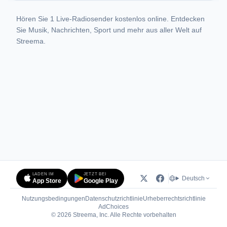
Hören Sie 1 Live-Radiosender kostenlos online. Entdecken
Sie Musik, Nachrichten, Sport und mehr aus aller Welt auf
Streema.
LADEN IM
JETZT BEI
Deutsch
App Store
Google Play
Nutzungsbedingungen
Datenschutzrichtlinie
Urheberrechtsrichtlinie
(öffnet in neuem Tab)
AdChoices
© 2026 Streema, Inc. Alle Rechte vorbehalten