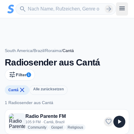
Zum Hauptinhalt springen
Sender suchen
menu
search
arrow_forward
South America
/
Brazil
/
Roraima
/
Cantá
Radiosender aus Cantá
tune
Filter
1
close
Alle zurücksetzen
Cantá
1 Radiosender aus Cantá
1 Radiosender aus Cantá
Radio Parente FM
favorite
play_arrow
105.9 FM · Cantá, Brazil
radio stations
radio stations
radio stations
Community
Gospel
Religious