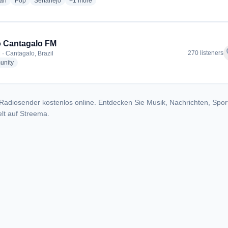
radio stations
radio stations
radio stations
more genres for Rádio T Cantagalo
ian
Pop
Sertanejo
+1
more
 Cantagalo FM
f
270 listeners
 · Cantagalo, Brazil
radio stations
nity
Radiosender kostenlos online. Entdecken Sie Musik, Nachrichten, Spor
lt auf Streema.