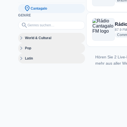
Brazil
location_on
Cantagalo
GENRE
Genres suchen…
search
Rádio
87.9 FM
Commu
expand_more
World & Cultural
expand_more
Pop
Hören Sie 2 Live-
expand_more
Latin
mehr aus aller We