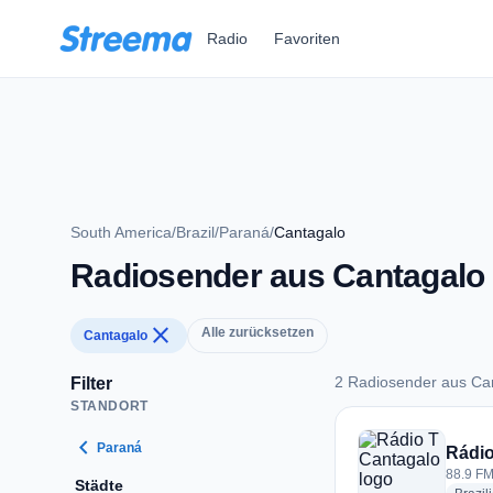
Zum Hauptinhalt springen
Radio
Favoriten
South America
/
Brazil
/
Paraná
/
Cantagalo
Radiosender aus Cantagalo
close
Alle zurücksetzen
Cantagalo
2 Radiosender aus Ca
Filter
STANDORT
2 Radiosender aus 
chevron_left
Paraná
Rádio
88.9 FM
Städte