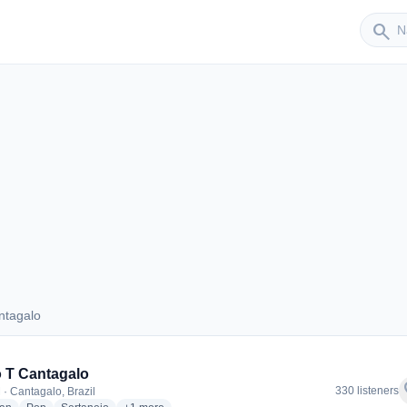
Sender
search
ntagalo
Cantagalo
 T Cantagalo
f
330 listeners
 · Cantagalo, Brazil