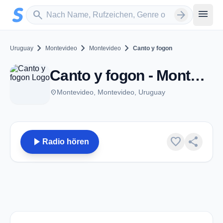
Zum Hauptinhalt springen
Sender suchen
menu
search
arrow_forward
chevron_right
chevron_right
chevron_right
Uruguay
Montevideo
Montevideo
Canto y fogon
Canto y fogon - Montevideo
place
Montevideo, Montevideo, Uruguay
play_arrow
favorite
share
Radio hören