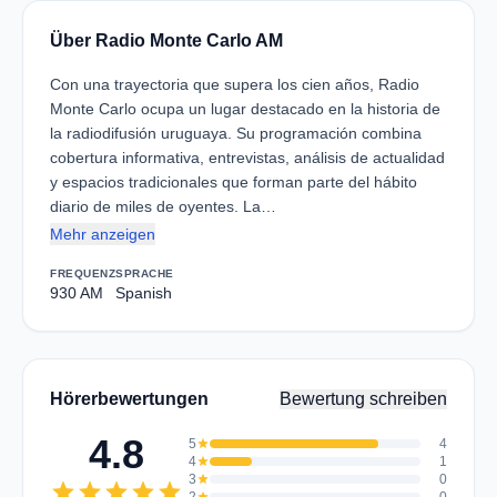
Über Radio Monte Carlo AM
Con una trayectoria que supera los cien años, Radio
Monte Carlo ocupa un lugar destacado en la historia de
la radiodifusión uruguaya. Su programación combina
cobertura informativa, entrevistas, análisis de actualidad
y espacios tradicionales que forman parte del hábito
diario de miles de oyentes. La…
Mehr anzeigen
FREQUENZ
SPRACHE
930 AM
Spanish
Hörerbewertungen
Bewertung schreiben
4.8
5
star
4
4
star
1
3
star
0
star
star
star
star
star