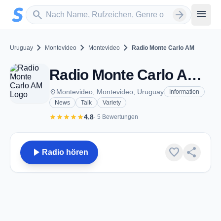
Zum Hauptinhalt springen
Sender suchen
menu
search
arrow_forward
chevron_right
chevron_right
chevron_right
Uruguay
Montevideo
Montevideo
Radio Monte Carlo AM
Radio Monte Carlo AM - AM 930 - Montevideo
place
Montevideo, Montevideo, Uruguay
Information
News
Talk
Variety
star
star
star
star
star
4.8
· 5 Bewertungen
play_arrow
favorite
share
Radio hören