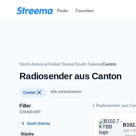
Zum Hauptinhalt springen
Radio
Favoriten
North America
/
United States
/
South Dakota
/
Canton
Radiosender aus Canton
close
Alle zurücksetzen
Canton
1 Radiosender aus Ca
Filter
STANDORT
1 Radiosender aus 
chevron_left
South Dakota
B102
102.7 F
Städte