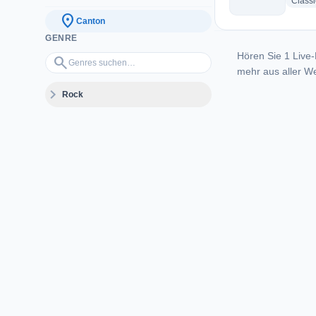
Class
location_on
Canton
GENRE
Hören Sie 1 Live-
Genres suchen…
search
mehr aus aller We
expand_more
Rock