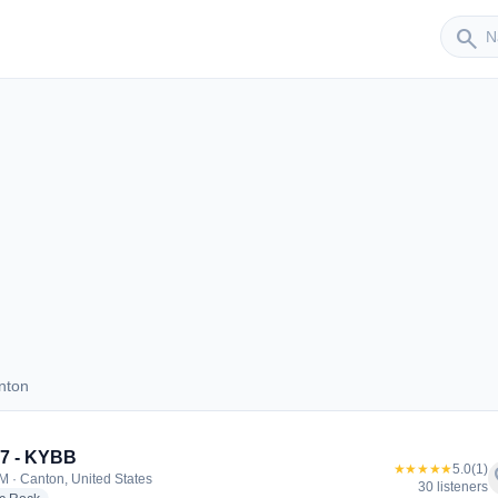
Sender
search
nton
Canton
.7 - KYBB
★★★★★
5.0
(1)
f
M · Canton, United States
30 listeners