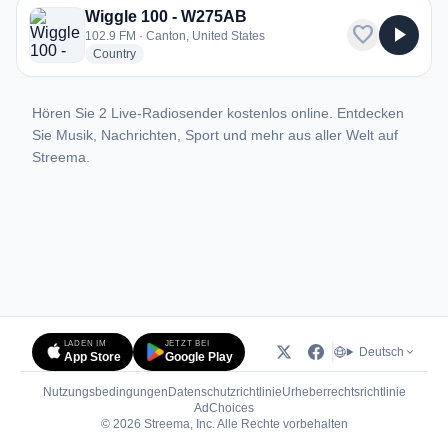
Wiggle 100 - W275AB
favorite
play_arrow
102.9 FM · Canton, United States
radio stations
Country
Hören Sie 2 Live-Radiosender kostenlos online. Entdecken
Sie Musik, Nachrichten, Sport und mehr aus aller Welt auf
Streema.
LADEN IM
JETZT BEI
Deutsch
App Store
Google Play
Nutzungsbedingungen
Datenschutzrichtlinie
Urheberrechtsrichtlinie
(öffnet in neuem Tab)
AdChoices
© 2026 Streema, Inc. Alle Rechte vorbehalten