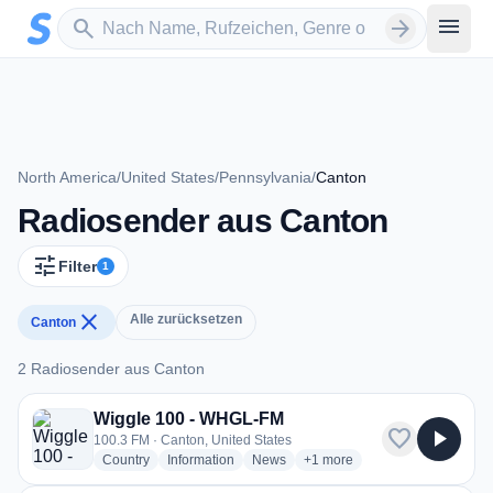
Zum Hauptinhalt springen
Sender suchen
menu
search
arrow_forward
North America
/
United States
/
Pennsylvania
/
Canton
Radiosender aus Canton
tune
Filter
1
close
Alle zurücksetzen
Canton
2 Radiosender aus Canton
2 Radiosender aus Canton
Wiggle 100 - WHGL-FM
favorite
play_arrow
100.3 FM · Canton, United States
radio stations
radio stations
radio stations
more genres for Wiggle 100
Country
Information
News
+1
more