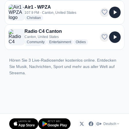
Air1 - WPZA
favorite
play_arrow
107.9 FM · Canton, United States
radio stations
Christian
Radio C4 Canton
favorite
play_arrow
Canton, United States
radio stations
radio stations
radio stations
Community
Entertainment
Oldies
more genres for Radio C4 Canton
+1
more
Hören Sie 3 Live-Radiosender kostenlos online. Entdecken
Sie Musik, Nachrichten, Sport und mehr aus aller Welt auf
Streema.
LADEN IM
JETZT BEI
Deutsch
App Store
Google Play