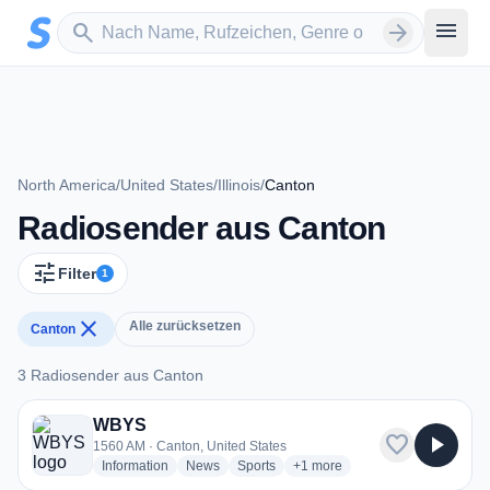
Zum Hauptinhalt springen
Sender suchen
menu
search
arrow_forward
North America
/
United States
/
Illinois
/
Canton
Radiosender aus Canton
tune
Filter
1
close
Alle zurücksetzen
Canton
3 Radiosender aus Canton
3 Radiosender aus Canton
WBYS
favorite
play_arrow
1560 AM · Canton, United States
radio stations
radio stations
radio stations
more genres for WBYS
Information
News
Sports
+1
more