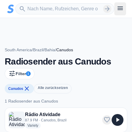
Zum Hauptinhalt springen
Sender suchen
menu
search
arrow_forward
South America
/
Brazil
/
Bahia
/
Canudos
Radiosender aus Canudos
tune
Filter
1
close
Alle zurücksetzen
Canudos
1 Radiosender aus Canudos
1 Radiosender aus Canudos
Rádio Atividade
favorite
play_arrow
87.9 FM · Canudos, Brazil
radio stations
Variety