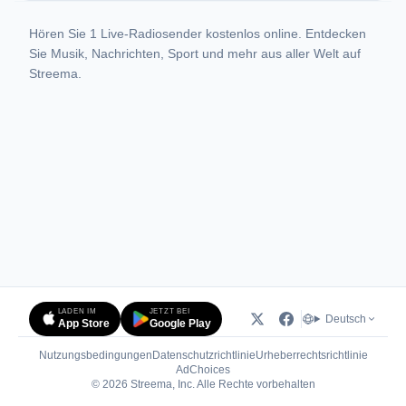
Hören Sie 1 Live-Radiosender kostenlos online. Entdecken
Sie Musik, Nachrichten, Sport und mehr aus aller Welt auf
Streema.
LADEN IM
JETZT BEI
Deutsch
App Store
Google Play
Nutzungsbedingungen
Datenschutzrichtlinie
Urheberrechtsrichtlinie
(öffnet in neuem Tab)
AdChoices
© 2026 Streema, Inc. Alle Rechte vorbehalten