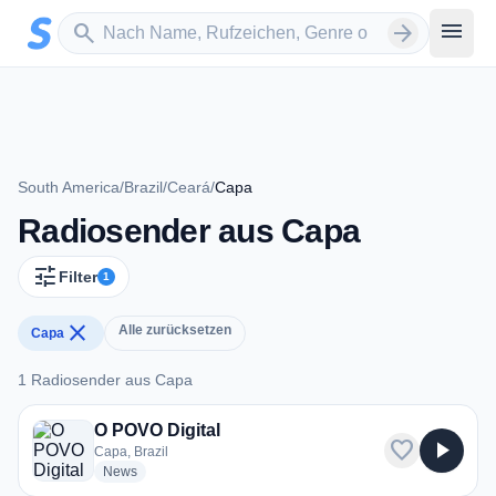
Zum Hauptinhalt springen
Sender suchen
menu
search
arrow_forward
South America
/
Brazil
/
Ceará
/
Capa
Radiosender aus Capa
tune
Filter
1
close
Alle zurücksetzen
Capa
1 Radiosender aus Capa
1 Radiosender aus Capa
O POVO Digital
favorite
play_arrow
Capa, Brazil
radio stations
News