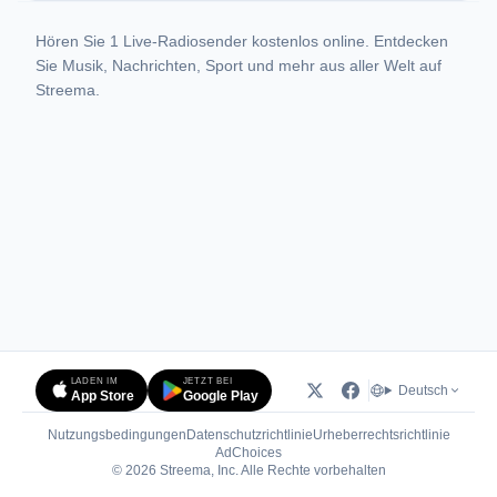
Hören Sie 1 Live-Radiosender kostenlos online. Entdecken
Sie Musik, Nachrichten, Sport und mehr aus aller Welt auf
Streema.
LADEN IM
JETZT BEI
Deutsch
App Store
Google Play
Nutzungsbedingungen
Datenschutzrichtlinie
Urheberrechtsrichtlinie
(öffnet in neuem Tab)
AdChoices
© 2026 Streema, Inc. Alle Rechte vorbehalten