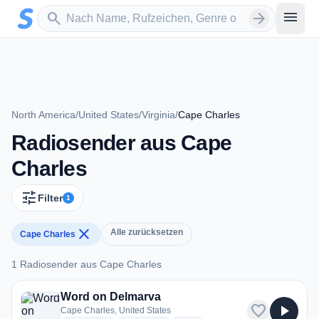
Zum Hauptinhalt springen
Sender suchen
menu
search
arrow_forward
North America
/
United States
/
Virginia
/
Cape Charles
Radiosender aus Cape
Charles
tune
Filter
1
close
Alle zurücksetzen
Cape Charles
1 Radiosender aus Cape Charles
1 Radiosender aus Cape Charles
Word on Delmarva
favorite
play_arrow
Cape Charles, United States