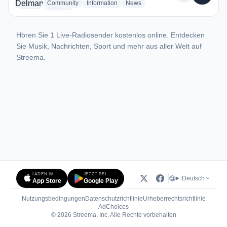
radio stations
radio stations
radio stations
Community
Information
News
more genres for Word on Delmarva
+1
more
Hören Sie 1 Live-Radiosender kostenlos online. Entdecken
Sie Musik, Nachrichten, Sport und mehr aus aller Welt auf
Streema.
LADEN IM
JETZT BEI
Deutsch
App Store
Google Play
Nutzungsbedingungen
Datenschutzrichtlinie
Urheberrechtsrichtlinie
(öffnet in neuem Tab)
AdChoices
© 2026 Streema, Inc. Alle Rechte vorbehalten