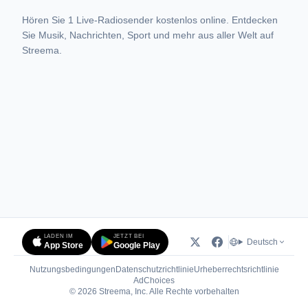
Hören Sie 1 Live-Radiosender kostenlos online. Entdecken
Sie Musik, Nachrichten, Sport und mehr aus aller Welt auf
Streema.
LADEN IM
JETZT BEI
Deutsch
App Store
Google Play
Nutzungsbedingungen
Datenschutzrichtlinie
Urheberrechtsrichtlinie
(öffnet in neuem Tab)
AdChoices
© 2026 Streema, Inc. Alle Rechte vorbehalten