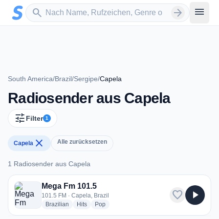
Zum Hauptinhalt springen
Sender suchen
menu
search
arrow_forward
South America
/
Brazil
/
Sergipe
/
Capela
Radiosender aus Capela
tune
Filter
1
close
Alle zurücksetzen
Capela
1 Radiosender aus Capela
1 Radiosender aus Capela
Mega Fm 101.5
favorite
play_arrow
101.5 FM · Capela, Brazil
radio stations
radio stations
radio stations
Brazilian
Hits
Pop