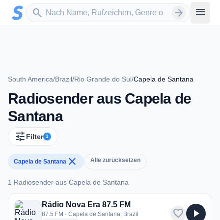
Zum Hauptinhalt springen
Sender suchen
menu
search
arrow_forward
South America
/
Brazil
/
Rio Grande do Sul
/
Capela de Santana
Radiosender aus Capela de
Santana
tune
Filter
1
close
Alle zurücksetzen
Capela de Santana
1 Radiosender aus Capela de Santana
1 Radiosender aus Capela de Santana
Rádio Nova Era 87.5 FM
favorite
play_arrow
87.5 FM · Capela de Santana, Brazil