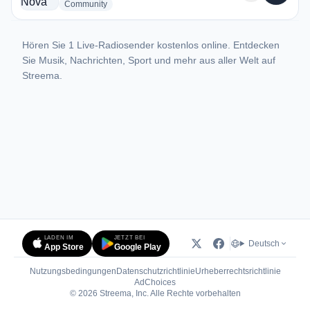
radio stations
Community
Hören Sie 1 Live-Radiosender kostenlos online. Entdecken
Sie Musik, Nachrichten, Sport und mehr aus aller Welt auf
Streema.
LADEN IM
JETZT BEI
Deutsch
App Store
Google Play
Nutzungsbedingungen
Datenschutzrichtlinie
Urheberrechtsrichtlinie
(öffnet in neuem Tab)
AdChoices
© 2026 Streema, Inc. Alle Rechte vorbehalten