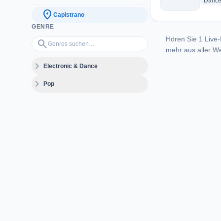
Danc
location_on
Capistrano
GENRE
Hören Sie 1 Live-
Genres suchen…
search
mehr aus aller We
expand_more
Electronic & Dance
expand_more
Pop