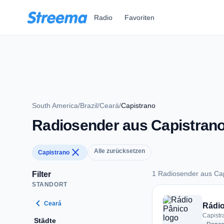
Zum Hauptinhalt springen
Radio
Favoriten
South America
/
Brazil
/
Ceará
/
Capistrano
Radiosender aus Capistran
close
Alle zurücksetzen
Capistrano
1 Radiosender aus Ca
Filter
STANDORT
1 Radiosender aus 
chevron_left
Ceará
Rádio
Capistr
Städte