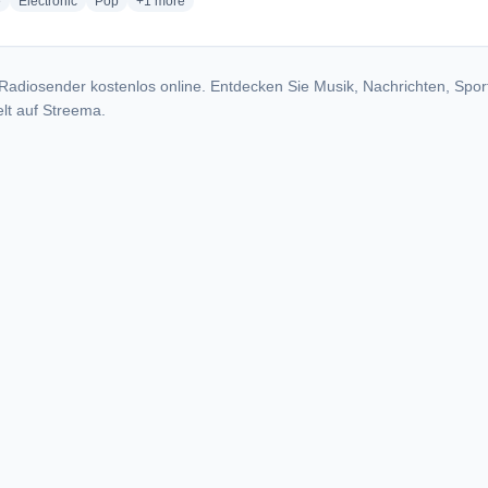
radio stations
radio stations
radio stations
more genres for Rádio Pânico
e
Electronic
Pop
+1
more
Radiosender kostenlos online. Entdecken Sie Musik, Nachrichten, Spor
lt auf Streema.