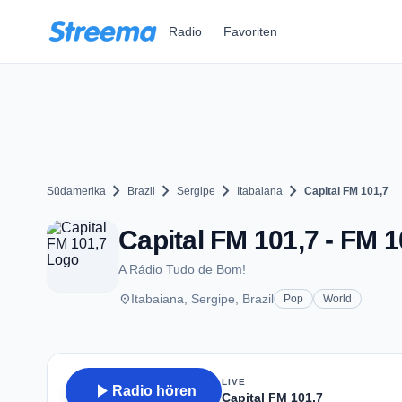
Zum Hauptinhalt springen
Radio
Favoriten
chevron_right
chevron_right
chevron_right
chevron_right
Südamerika
Brazil
Sergipe
Itabaiana
Capital FM 101,7
Capital FM 101,7 - FM 1
A Rádio Tudo de Bom!
place
Itabaiana, Sergipe, Brazil
Pop
World
LIVE
play_arrow
Radio hören
Capital FM 101,7