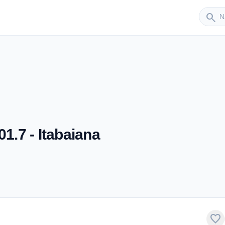
Sender
search
01.7 - Itabaiana
favorite