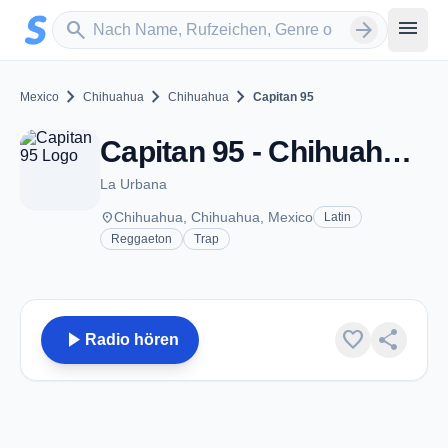
Zum Hauptinhalt springen
Sender suchen
menu
search
arrow_forward
chevron_right
chevron_right
chevron_right
Mexico
Chihuahua
Chihuahua
Capitan 95
Capitan 95 - Chihuahua, CH
La Urbana
place
Chihuahua, Chihuahua, Mexico
Latin
Reggaeton
Trap
play_arrow
favorite
share
Radio hören