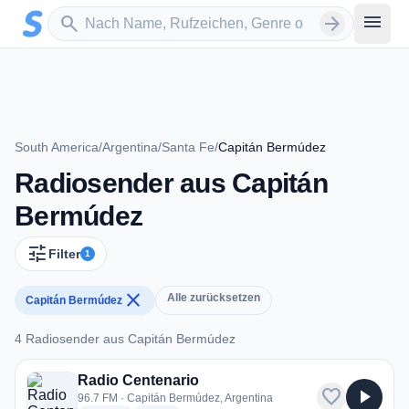
Zum Hauptinhalt springen
Sender suchen
menu
search
arrow_forward
South America
/
Argentina
/
Santa Fe
/
Capitán Bermúdez
Radiosender aus Capitán
Bermúdez
tune
Filter
1
close
Alle zurücksetzen
Capitán Bermúdez
4 Radiosender aus Capitán Bermúdez
4 Radiosender aus Capitán Bermúdez
Radio Centenario
favorite
play_arrow
96.7 FM · Capitán Bermúdez, Argentina