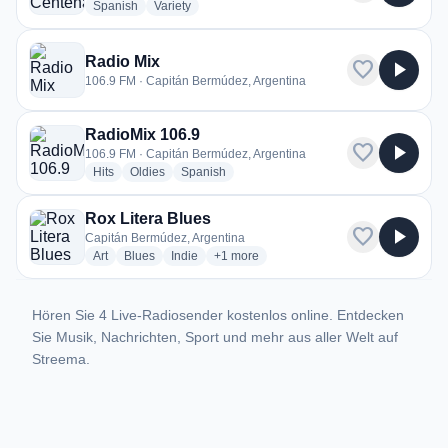
radio stations
radio stations
Spanish
Variety
Radio Mix
favorite
play_arrow
106.9 FM · Capitán Bermúdez, Argentina
RadioMix 106.9
favorite
play_arrow
106.9 FM · Capitán Bermúdez, Argentina
radio stations
radio stations
radio stations
Hits
Oldies
Spanish
Rox Litera Blues
favorite
play_arrow
Capitán Bermúdez, Argentina
radio stations
radio stations
radio stations
more genres for Rox Litera Blues
Art
Blues
Indie
+1
more
Hören Sie 4 Live-Radiosender kostenlos online. Entdecken
Sie Musik, Nachrichten, Sport und mehr aus aller Welt auf
Streema.