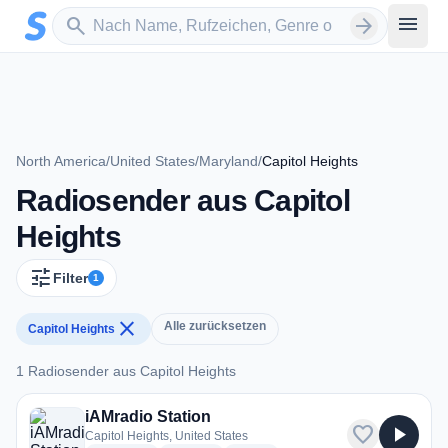
Zum Hauptinhalt springen
Sender suchen
menu
search
arrow_forward
North America
/
United States
/
Maryland
/
Capitol Heights
Radiosender aus Capitol
Heights
tune
Filter
1
close
Alle zurücksetzen
Capitol Heights
1 Radiosender aus Capitol Heights
1 Radiosender aus Capitol Heights
iAMradio Station
favorite
play_arrow
Capitol Heights, United States