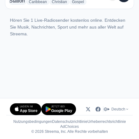
radio stations
radio stations
radio stations
Caribbean
Christian
Gospel
Hören Sie 1 Live-Radiosender kostenlos online. Entdecken
Sie Musik, Nachrichten, Sport und mehr aus aller Welt auf
Streema.
LADEN IM
JETZT BEI
Deutsch
App Store
Google Play
Nutzungsbedingungen
Datenschutzrichtlinie
Urheberrechtsrichtlinie
(öffnet in neuem Tab)
AdChoices
© 2026 Streema, Inc. Alle Rechte vorbehalten