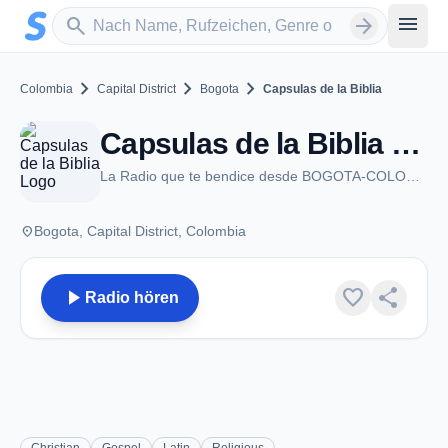
Zum Hauptinhalt springen
Sender suchen
menu
search
arrow_forward
chevron_right
chevron_right
chevron_right
Colombia
Capital District
Bogota
Capsulas de la Biblia
Capsulas de la Biblia - Bogota
La Radio que te bendice desde BOGOTA-COLOMBIA
place
Bogota, Capital District, Colombia
play_arrow
favorite
share
Radio hören