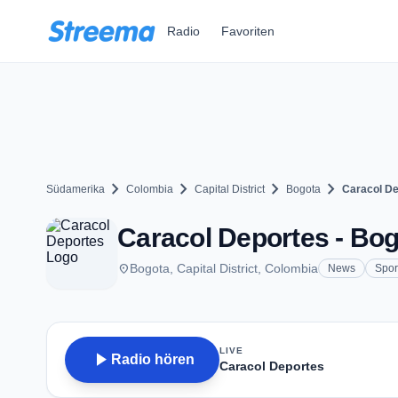
Zum Hauptinhalt springen
Radio
Favoriten
chevron_right
chevron_right
chevron_right
chevron_right
Südamerika
Colombia
Capital District
Bogota
Caracol D
Caracol Deportes - Bo
place
Bogota, Capital District, Colombia
News
Spor
LIVE
play_arrow
Radio hören
Caracol Deportes