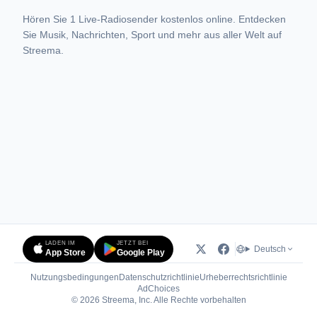
Hören Sie 1 Live-Radiosender kostenlos online. Entdecken
Sie Musik, Nachrichten, Sport und mehr aus aller Welt auf
Streema.
LADEN IM
JETZT BEI
Deutsch
App Store
Google Play
Nutzungsbedingungen
Datenschutzrichtlinie
Urheberrechtsrichtlinie
(öffnet in neuem Tab)
AdChoices
© 2026 Streema, Inc. Alle Rechte vorbehalten