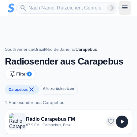
Zum Hauptinhalt springen
Sender suchen
menu
search
arrow_forward
South America
/
Brazil
/
Rio de Janeiro
/
Carapebus
Radiosender aus Carapebus
tune
Filter
1
close
Alle zurücksetzen
Carapebus
1 Radiosender aus Carapebus
1 Radiosender aus Carapebus
Rádio Carapebus FM
favorite
play_arrow
87.9 FM · Carapebus, Brazil