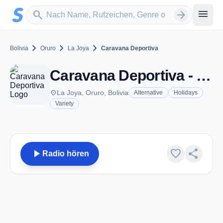
Zum Hauptinhalt springen
Sender suchen
menu
search
arrow_forward
chevron_right
chevron_right
chevron_right
Bolivia
Oruro
La Joya
Caravana Deportiva
Caravana Deportiva - La Joya
place
La Joya, Oruro, Bolivia
Alternative
Holidays
Variety
play_arrow
favorite
share
Radio hören