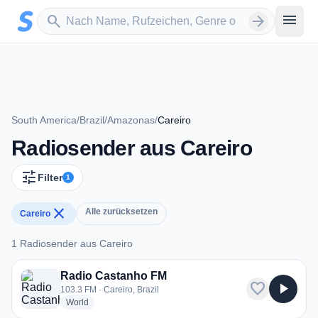
Zum Hauptinhalt springen
Sender suchen
menu
search
arrow_forward
South America
/
Brazil
/
Amazonas
/
Careiro
Radiosender aus Careiro
tune
Filter
1
close
Alle zurücksetzen
Careiro
1 Radiosender aus Careiro
1 Radiosender aus Careiro
Radio Castanho FM
favorite
play_arrow
103.3 FM · Careiro, Brazil
radio stations
World