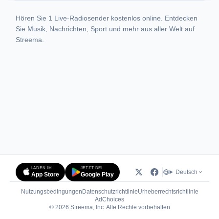
Hören Sie 1 Live-Radiosender kostenlos online. Entdecken
Sie Musik, Nachrichten, Sport und mehr aus aller Welt auf
Streema.
LADEN IM
JETZT BEI
Deutsch
App Store
Google Play
Nutzungsbedingungen
Datenschutzrichtlinie
Urheberrechtsrichtlinie
(öffnet in neuem Tab)
AdChoices
© 2026 Streema, Inc. Alle Rechte vorbehalten