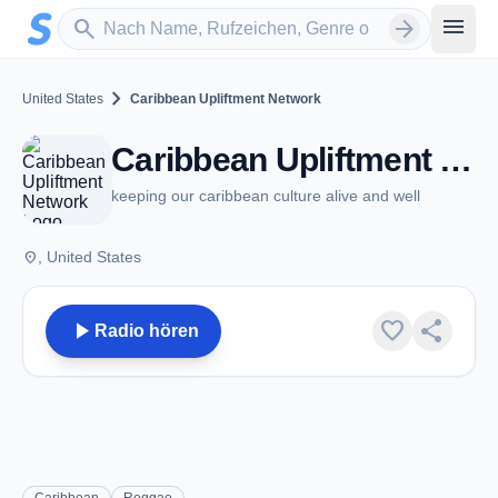
Zum Hauptinhalt springen
Sender suchen
menu
search
arrow_forward
chevron_right
United States
Caribbean Upliftment Network
Caribbean Upliftment Network
keeping our caribbean culture alive and well
place
, United States
play_arrow
favorite
share
Radio hören