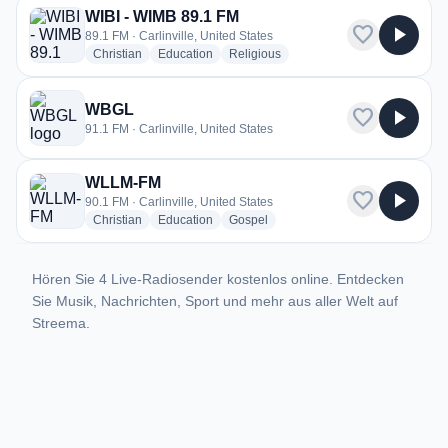
WIBI - WIMB 89.1 FM
favorite
play_arrow
89.1 FM · Carlinville, United States
radio stations
radio stations
radio stations
Christian
Education
Religious
WBGL
favorite
play_arrow
91.1 FM · Carlinville, United States
WLLM-FM
favorite
play_arrow
90.1 FM · Carlinville, United States
radio stations
radio stations
radio stations
Christian
Education
Gospel
Hören Sie 4 Live-Radiosender kostenlos online. Entdecken
Sie Musik, Nachrichten, Sport und mehr aus aller Welt auf
Streema.