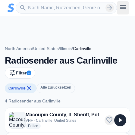
Zum Hauptinhalt springen
Sender suchen
menu
search
arrow_forward
North America
/
United States
/
Illinois
/
Carlinville
Radiosender aus Carlinville
tune
Filter
1
close
Alle zurücksetzen
Carlinville
4 Radiosender aus Carlinville
4 Radiosender aus Carlinville
Macoupin County, IL Sheriff, Police, Fire
favorite
play_arrow
VHF · Carlinville, United States
radio stations
Police