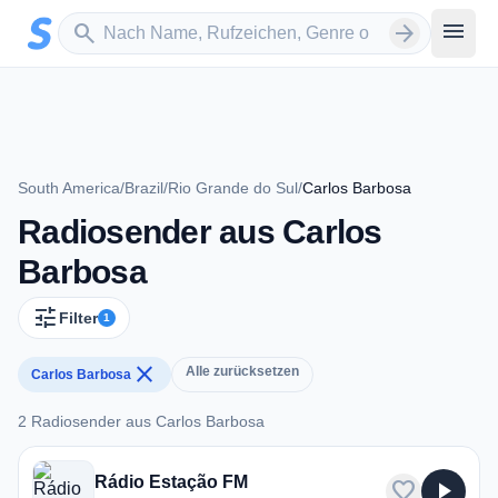
Zum Hauptinhalt springen
Sender suchen
menu
search
arrow_forward
South America
/
Brazil
/
Rio Grande do Sul
/
Carlos Barbosa
Radiosender aus Carlos
Barbosa
tune
Filter
1
close
Alle zurücksetzen
Carlos Barbosa
2 Radiosender aus Carlos Barbosa
2 Radiosender aus Carlos Barbosa
Rádio Estação FM
favorite
play_arrow