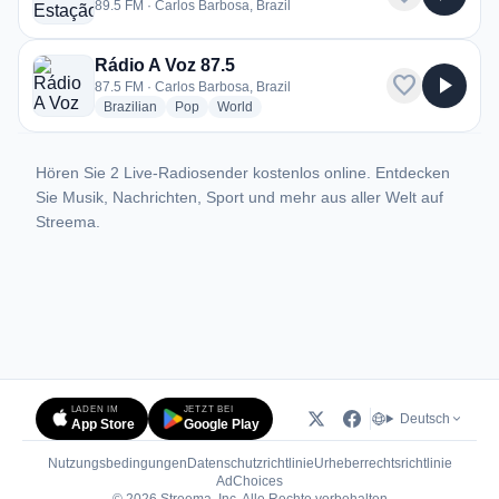
89.5 FM · Carlos Barbosa, Brazil
Rádio A Voz 87.5
favorite
play_arrow
87.5 FM · Carlos Barbosa, Brazil
radio stations
radio stations
radio stations
Brazilian
Pop
World
Hören Sie 2 Live-Radiosender kostenlos online. Entdecken
Sie Musik, Nachrichten, Sport und mehr aus aller Welt auf
Streema.
LADEN IM
JETZT BEI
Deutsch
App Store
Google Play
Nutzungsbedingungen
Datenschutzrichtlinie
Urheberrechtsrichtlinie
(öffnet in neuem Tab)
AdChoices