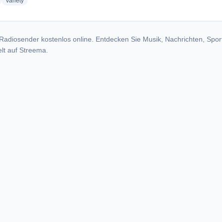
adio stations
radio stations
Variety
Radiosender kostenlos online. Entdecken Sie Musik, Nachrichten, Spor
lt auf Streema.