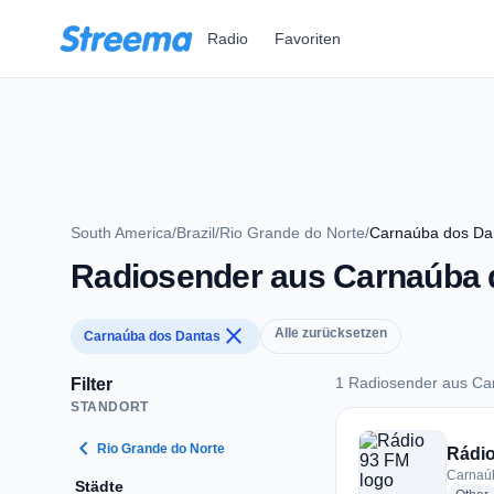
Zum Hauptinhalt springen
Radio
Favoriten
South America
/
Brazil
/
Rio Grande do Norte
/
Carnaúba dos Da
Radiosender aus Carnaúba 
close
Alle zurücksetzen
Carnaúba dos Dantas
1 Radiosender aus Ca
Filter
STANDORT
1 Radiosender aus 
chevron_left
Rio Grande do Norte
Rádio
Carnaúb
Städte