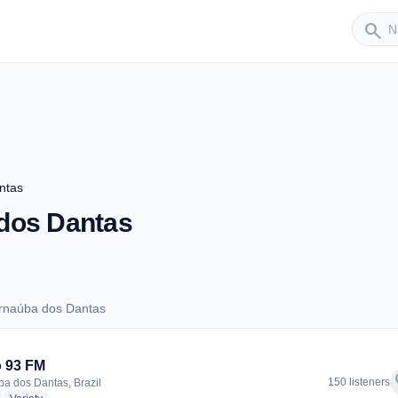
Sender
search
ntas
dos Dantas
rnaúba dos Dantas
Carnaúba dos Dantas
 93 FM
f
150 listeners
a dos Dantas, Brazil