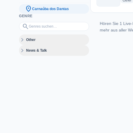
r
Other
location_on
Carnaúba dos Dantas
GENRE
Hören Sie 1 Live-
Genres suchen…
search
mehr aus aller We
expand_more
Other
expand_more
News & Talk