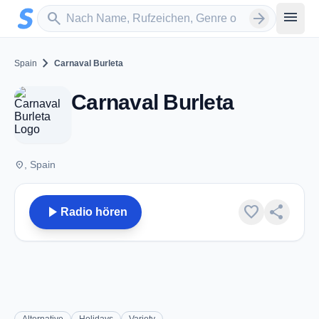
Zum Hauptinhalt springen
Sender suchen
menu
search
arrow_forward
chevron_right
Spain
Carnaval Burleta
Carnaval Burleta
place
, Spain
play_arrow
favorite
share
Radio hören